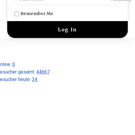
Remember Me
nline:
0
esucher gesamt:
44667
esucher heute:
34
Yacht-Club Stößensee e. V.
Eingetragener Verein für Segel-
und Motorsport und
Jugendtraining