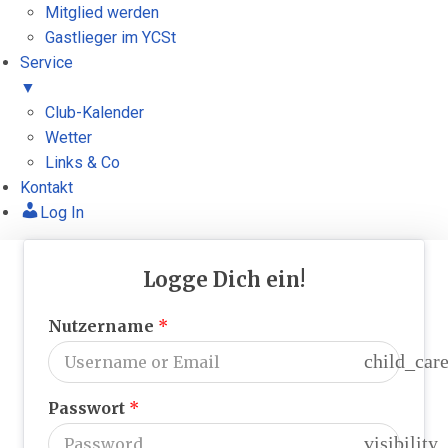
Mitglied werden
Gastlieger im YCSt
Service
▼
Club-Kalender
Wetter
Links & Co
Kontakt
Log In
Zum
Inhalt
Logge Dich ein!
springen
Nutzername
*
child_car
Passwort
*
visibility