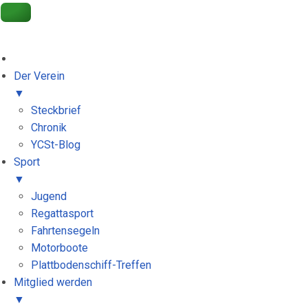
Get 30% off your first purchase
Got it!
Der Verein
▼
Steckbrief
Chronik
YCSt-Blog
Sport
▼
Jugend
Regattasport
Fahrtensegeln
Motorboote
Plattbodenschiff-Treffen
Mitglied werden
▼