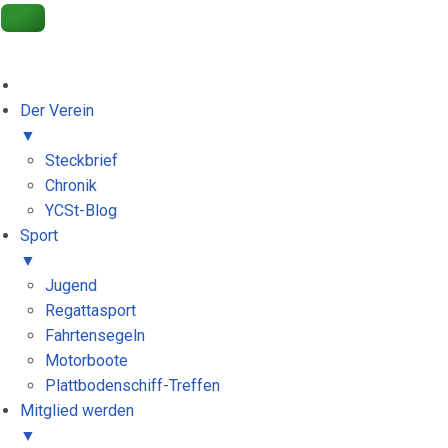
Get 30% off your first purchase
Got it!
Der Verein
▼
Steckbrief
Chronik
YCSt-Blog
Sport
▼
Jugend
Regattasport
Fahrtensegeln
Motorboote
Plattbodenschiff-Treffen
Mitglied werden
▼