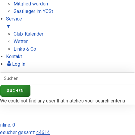
Mitglied werden
Gastlieger im YCSt
Service
▼
Club-Kalender
Wetter
Links & Co
Kontakt
Log In
Zum
Inhalt
springen
We could not find any user that matches your search criteria
nline:
0
esucher gesamt:
44614