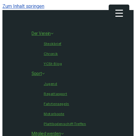
Zum Inhalt springen
Get 30% off your first purchase
Got it!
Der Verein
Steckbrief
Chronik
YCSt-Blog
Sport
Jugend
Regattasport
Fahrtensegeln
Motorboote
Plattbodenschiff-Treffen
Mitglied werden