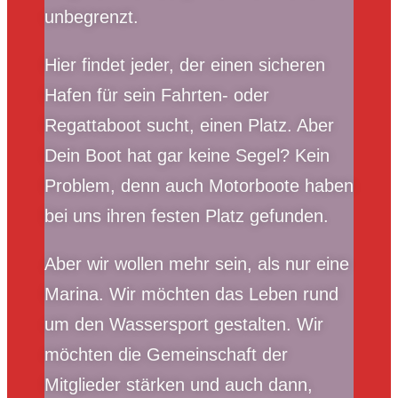
unbegrenzt.
Hier findet jeder, der einen sicheren
Hafen für sein Fahrten- oder
Regattaboot sucht, einen Platz. Aber
Dein Boot hat gar keine Segel? Kein
Problem, denn auch Motorboote haben
bei uns ihren festen Platz gefunden.
Aber wir wollen mehr sein, als nur eine
Marina. Wir möchten das Leben rund
um den Wassersport gestalten. Wir
möchten die Gemeinschaft der
Mitglieder stärken und auch dann,