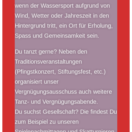
wenn der Wassersport aufgrund von
Wind, Wetter oder Jahreszeit in den
Hintergrund tritt, ein Ort für Erholung,
Spass und Gemeinsamkeit sein.
Du tanzt gerne? Neben den
Traditionsveranstaltungen
(Pfingstkonzert, Stiftungsfest, etc.)
organisiert unser
Vergnügungsausschuss auch weitere
Tanz- und Vergnügungsabende.
Du suchst Gesellschaft? Die findest Du
zum Beispiel zu unseren
Spielenachmittagen und Skatturnieren,