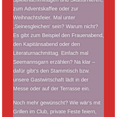
zum Adventskaffee oder zur
Weihnachtsfeier. Mal unter
,Seinesgleichen‘ sein? Warum nicht?
Es gibt zum Beispiel den Frauenabend,
den Kapitänsabend oder den
Literaturnachmittag. Einfach mal
Seemannsgarn erzählen? Na klar –
dafür gibt‘s den Stammtisch bzw.
unsere Gastwirtschaft lädt in der
Messe oder auf der Terrasse ein.
Noch mehr gewünscht? Wie wär‘s mit
Grillen im Club, private Feste feiern,