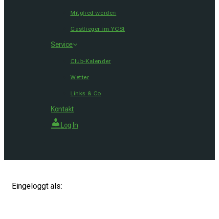
Mitglied werden
Gastlieger im YCSt
Service
Club-Kalender
Wetter
Links & Co
Kontakt
Log In
Eingeloggt als: