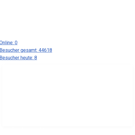
Online:
0
Besucher gesamt:
44618
Besucher heute:
8
Yacht-Club Stößensee e. V.
Eingetragener Verein für Segel-
und Motorsport und
Jugendtraining
Direktkontakt