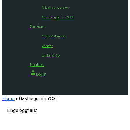
Mitglied werden
Gastlieger im YCSt
Service
Club-Kalender
Wetter
Links & Co
Kontakt
Log In
Home
»
Gastlieger im YCST
Eingeloggt als: