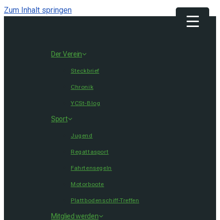
Zum Inhalt springen
Get 30% off your first purchase
Got it!
Der Verein
Steckbrief
Chronik
YCSt-Blog
Sport
Jugend
Regattasport
Fahrtensegeln
Motorboote
Plattbodenschiff-Treffen
Mitglied werden