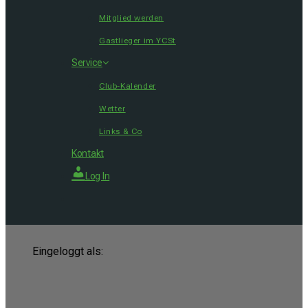
Mitglied werden
Gastlieger im YCSt
Service
Club-Kalender
Wetter
Links & Co
Kontakt
Log In
Eingeloggt als: