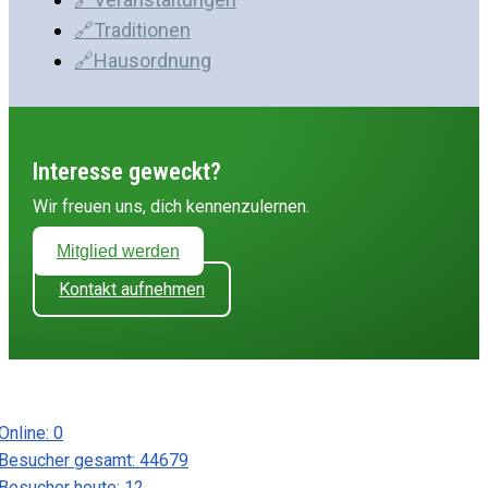
🔗Traditionen
🔗Hausordnung
Interesse geweckt?
Wir freuen uns, dich kennenzulernen.
Mitglied werden
Kontakt aufnehmen
Online:
0
Besucher gesamt:
44679
Besucher heute:
12