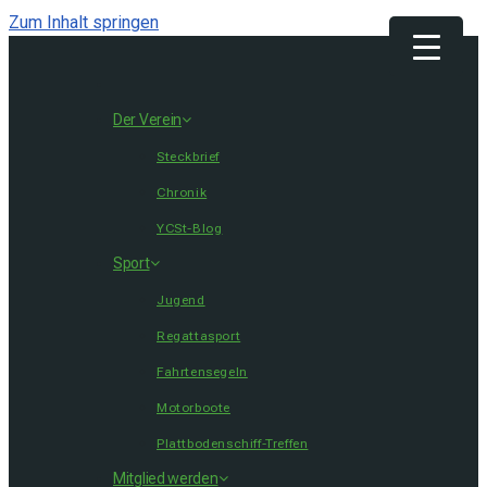
Zum Inhalt springen
Get 30% off your first purchase
Got it!
Der Verein
Steckbrief
Chronik
YCSt-Blog
Sport
Jugend
Regattasport
Fahrtensegeln
Motorboote
Plattbodenschiff-Treffen
Mitglied werden