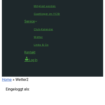
Mitglied werden
Gastlieger im YCSt
Service
Club-Kalender
Wetter
Links & Co
Kontakt
Log In
Home
»
Wetter2
Eingeloggt als: