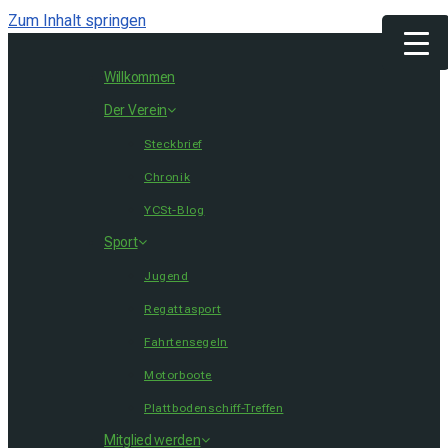
Zum Inhalt springen
Get 30% off your first purchase
Got it!
Willkommen
Der Verein
Steckbrief
Chronik
YCSt-Blog
Sport
Jugend
Regattasport
Fahrtensegeln
Motorboote
Plattbodenschiff-Treffen
Mitglied werden