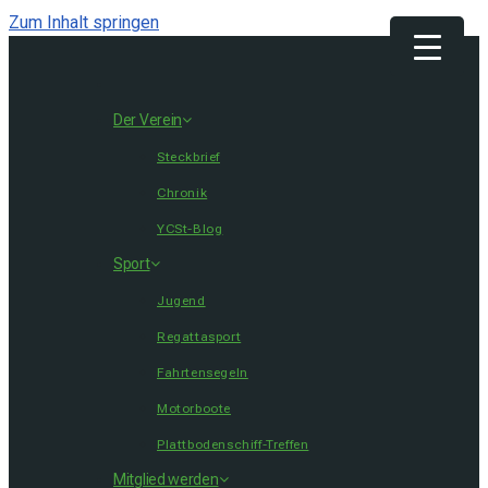
Zum Inhalt springen
Get 30% off your first purchase
Got it!
Der Verein
Steckbrief
Chronik
YCSt-Blog
Sport
Jugend
Regattasport
Fahrtensegeln
Motorboote
Plattbodenschiff-Treffen
Mitglied werden