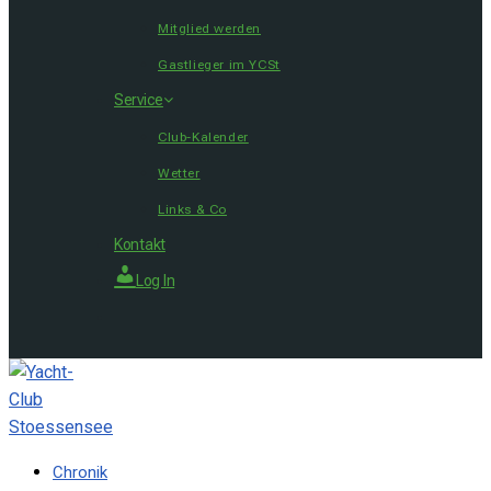
Mitglied werden
Gastlieger im YCSt
Service
Club-Kalender
Wetter
Links & Co
Kontakt
Log In
Chronik