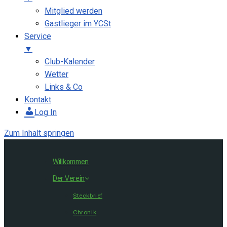
Mitglied werden
Gastlieger im YCSt
Service
▼
Club-Kalender
Wetter
Links & Co
Kontakt
Log In
Zum Inhalt springen
Willkommen
Der Verein
Steckbrief
Chronik