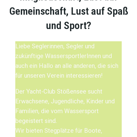
Gemeinschaft, Lust auf Spaß
und Sport?
Liebe Seglerinnen, Segler und
zukünftige WassersportlerInnen und
auch ein Hallo an alle anderen, die sich
für unseren Verein interessieren!
Der Yacht-Club Stößensee sucht
Erwachsene, Jugendliche, Kinder und
Familien, die vom Wassersport
begeistert sind.
Wir bieten Stegplätze für Boote,