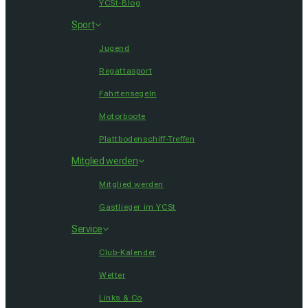
YCSt-Blog
Sport
Jugend
Regattasport
Fahrtensegeln
Motorboote
Plattbodenschiff-Treffen
Mitglied werden
Mitglied werden
Gastlieger im YCSt
Service
Club-Kalender
Wetter
Links & Co