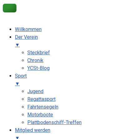
Get 30% off your first purchase
Got it!
Willkommen
Der Verein
▼
Steckbrief
Chronik
YCSt-Blog
Sport
▼
Jugend
Regattasport
Fahrtensegeln
Motorboote
Plattbodenschiff-Treffen
Mitglied werden
▼