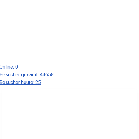
Online:
0
Besucher gesamt:
44658
Besucher heute:
25
Yacht-Club Stößensee e. V.
Eingetragener Verein für Segel-
und Motorsport und
Jugendtraining