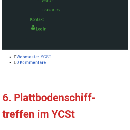
Wetter
Links & Co
Kontakt
Log In
Webmaster YCST
0 Kommentare
6. Plattbodenschiff-
treffen im YCSt