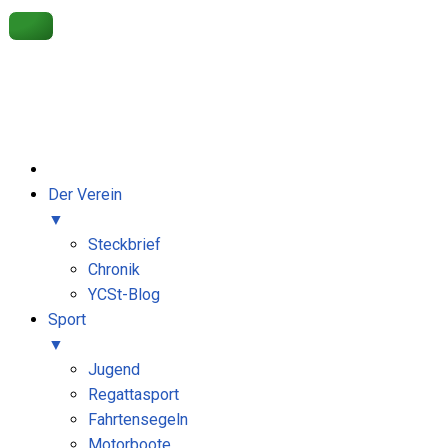
Get 30% off your first purchase
Got it!
Der Verein
▼
Steckbrief
Chronik
YCSt-Blog
Sport
▼
Jugend
Regattasport
Fahrtensegeln
Motorboote