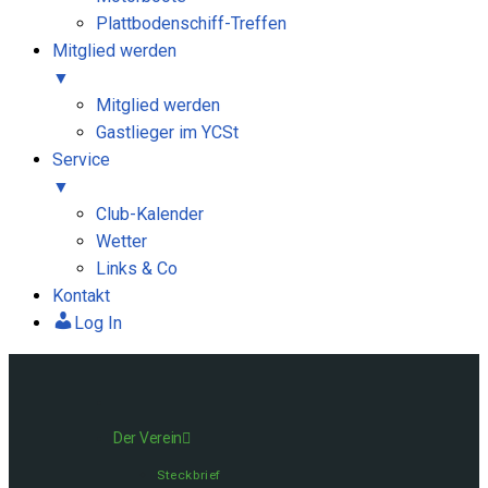
Plattbodenschiff-Treffen
Mitglied werden
▼
Mitglied werden
Gastlieger im YCSt
Service
▼
Club-Kalender
Wetter
Links & Co
Kontakt
Log In
Der Verein
Steckbrief