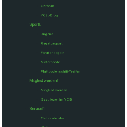
Chronik
YCSt-Blog
Sport
Jugend
Regattasport
Fahrtensegeln
Motorboote
Plattbodenschiff-Treffen
Mitglied werden
Mitglied werden
Gastlieger im YCSt
Service
Club-Kalender