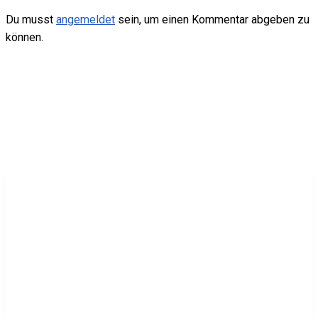
Du musst
angemeldet
sein, um einen Kommentar abgeben zu
können.
Online:
ONLINE
Besucher gesamt:
BESUCHER
Besucher heute:
HEUTE
Yacht-Club Stößensee e. V.
Eingetragener Verein für Segel-
und Motorsport und
Jugendtraining